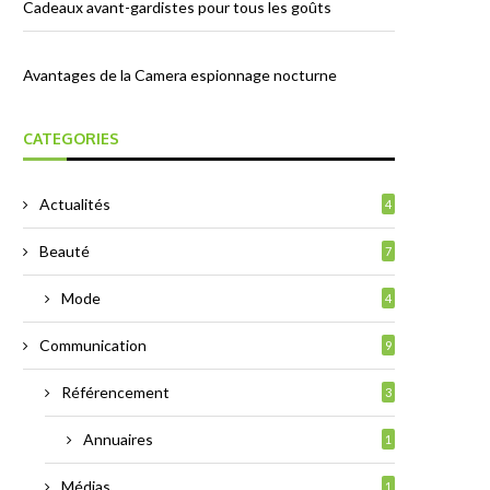
Cadeaux avant-gardistes pour tous les goûts
Avantages de la Camera espionnage nocturne
CATEGORIES
Actualités
4
Beauté
7
Mode
4
Communication
9
Référencement
3
Annuaires
1
Médias
1