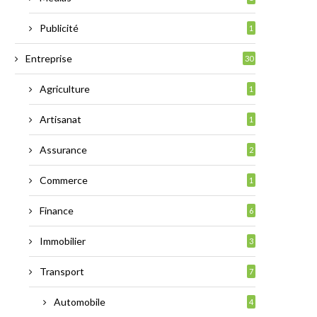
Publicité
1
Entreprise
30
Agriculture
1
Artisanat
1
Assurance
2
Commerce
1
Finance
6
Immobilier
3
Transport
7
Automobile
4