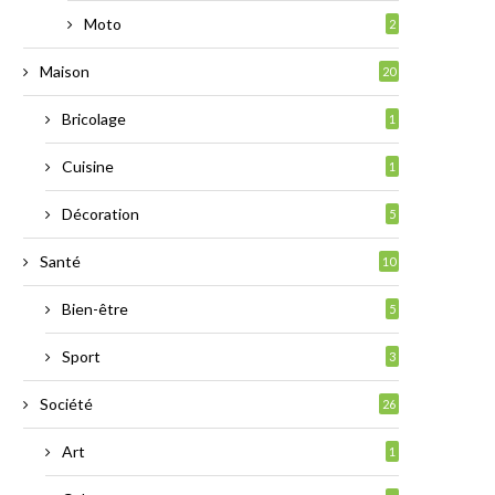
Moto
2
Maison
20
Bricolage
1
Cuisine
1
Décoration
5
Santé
10
Bien-être
5
Sport
3
Société
26
Art
1