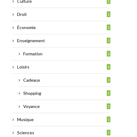
Culture
1
Droit
1
Économie
1
Enseignement
3
Formation
2
Loisirs
6
Cadeaux
3
Shopping
1
Voyance
1
Musique
1
Sciences
1