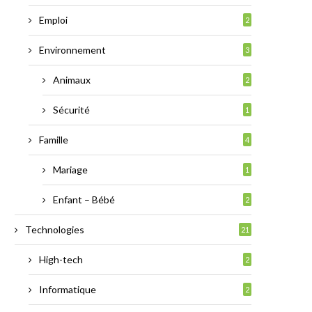
Emploi
2
Environnement
3
Animaux
2
Sécurité
1
Famille
4
Mariage
1
Enfant – Bébé
2
Technologies
21
High-tech
2
Informatique
2