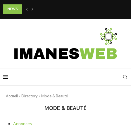
NEWS
Quels gestes adopter pour préserver la jeunesse de son cou et de son d
Accueil
»
Directory
»
Mode & Beauté
MODE & BEAUTÉ
Annonces