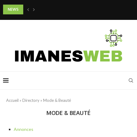
NEWS
Quels gestes adopter pour préserver la jeunesse de son cou et de son d
Accueil
»
Directory
»
Mode & Beauté
MODE & BEAUTÉ
Annonces