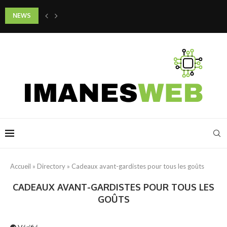
NEWS
Quels gestes adopter pour préserver la jeunesse de son cou et de son d
Accueil
»
Directory
»
Cadeaux avant-gardistes pour tous les goûts
CADEAUX AVANT-GARDISTES POUR TOUS LES
GOÛTS