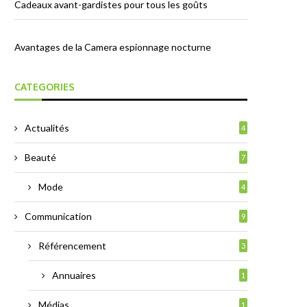
Cadeaux avant-gardistes pour tous les goûts
Avantages de la Camera espionnage nocturne
CATEGORIES
Actualités
4
Beauté
7
Mode
4
Communication
9
Référencement
3
Annuaires
1
Médias
1