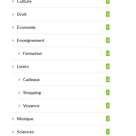
Culture
1
Droit
1
Économie
1
Enseignement
3
Formation
2
Loisirs
6
Cadeaux
3
Shopping
1
Voyance
1
Musique
1
Sciences
1