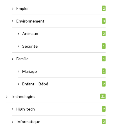
Emploi
2
Environnement
3
Animaux
2
Sécurité
1
Famille
4
Mariage
1
Enfant – Bébé
2
Technologies
21
High-tech
2
Informatique
2