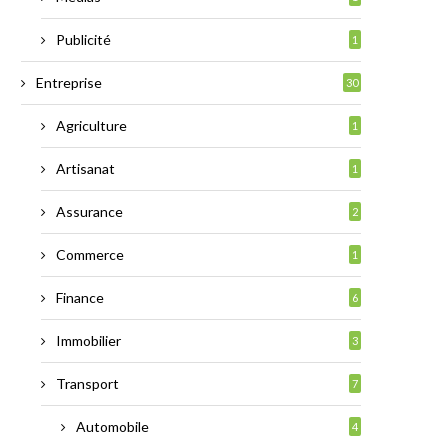
Publicité
1
Entreprise
30
Agriculture
1
Artisanat
1
Assurance
2
Commerce
1
Finance
6
Immobilier
3
Transport
7
Automobile
4