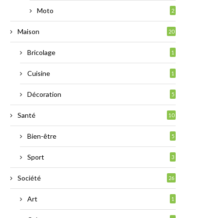
Moto
2
Maison
20
Bricolage
1
Cuisine
1
Décoration
5
Santé
10
Bien-être
5
Sport
3
Société
26
Art
1