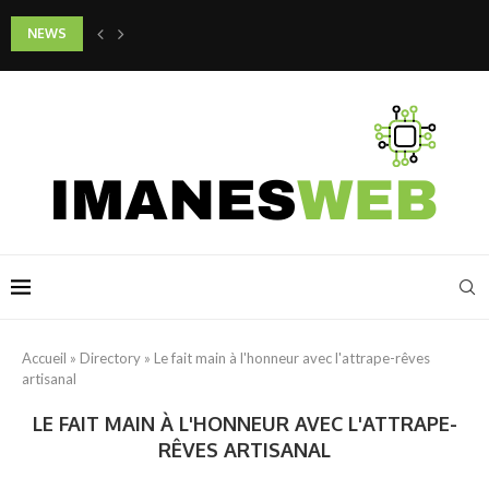
NEWS
Quels gestes adopter pour préserver la jeunesse de son cou et de son d
Accueil
»
Directory
»
Le fait main à l'honneur avec l'attrape-rêves
artisanal
LE FAIT MAIN À L'HONNEUR AVEC L'ATTRAPE-
RÊVES ARTISANAL