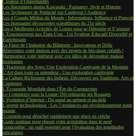
Créateur d’Opportunités
Les légendaires motos Kawasaki : Puissance, Style et Histoire
Les Techniques de Publicité qui Captivent l’Audience
Les 4 Grands Médias du Monde : Informations, Influence et Pouvoir
Les étonnantes découvertes scientifiques du 21e siècle
Les 4 Meilleures Activités de Loisirs pour se Détendre et S’amuser
L’Enseignement aux États-Unis : Un Système Éducatif Diversifié et
Enrichissant
Le Futur de l’Industrie du Bâtiment : Innovations et Défis
Réinventez votre maison avec des projets de bricolage créatifs !
Harmonisez votre intérieur avec ces idées de décoration maison
inspirantes
L’Harmonie des Sons: Une Exploration Captivante de la Musique
L’Art dans toute sa splendeur : Une exploration captivante
La Culture Richissime des Indiens: Découvrez ses Traditions, Arts et
Coutumes
L’Économie Mondiale dans l’Ère du Coronavirus
Le Commerce sous la Loupe: Décortiquons ses Rouages
L’évolution d’Internet : Du passé au présent et au-delà
L’avenir technologique : Les 5 tendances qui révolutionneront notre
monde
5 conseils pour dénicher rapidement une place en crèche
Guide pratique pour réussir votre acquisition dans le neuf
Goniomètre : un outil essentiel pour l’évaluation des amplitudes
articulaires