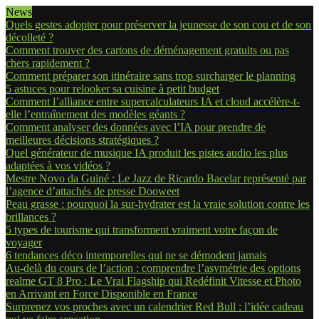
News
Quels gestes adopter pour préserver la jeunesse de son cou et de son
décolleté ?
Comment trouver des cartons de déménagement gratuits ou pas
chers rapidement ?
Comment préparer son itinéraire sans trop surcharger le planning
5 astuces pour relooker sa cuisine à petit budget
Comment l’alliance entre supercalculateurs IA et cloud accélère-t-
elle l’entraînement des modèles géants ?
Comment analyser des données avec l’IA pour prendre de
meilleures décisions stratégiques ?
Quel générateur de musique IA produit les pistes audio les plus
adaptées à vos vidéos ?
Mestre Novo da Guiné : Le Jazz de Ricardo Bacelar représenté par
l’agence d’attachés de presse Dooweet
Peau grasse : pourquoi la sur-hydrater est la vraie solution contre les
brillances ?
5 types de tourisme qui transforment vraiment votre façon de
voyager
6 tendances déco intemporelles qui ne se démodent jamais
Au-delà du cours de l’action : comprendre l’asymétrie des options
realme GT 8 Pro : Le Vrai Flagship qui Redéfinit Vitesse et Photo
en Arrivant en Force Disponible en France
Surprenez vos proches avec un calendrier Red Bull : l’idée cadeau