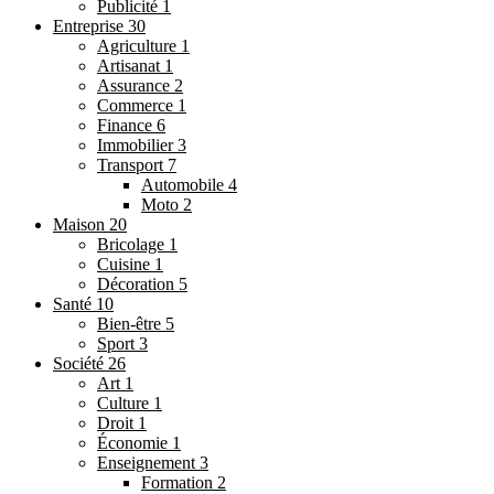
Publicité
1
Entreprise
30
Agriculture
1
Artisanat
1
Assurance
2
Commerce
1
Finance
6
Immobilier
3
Transport
7
Automobile
4
Moto
2
Maison
20
Bricolage
1
Cuisine
1
Décoration
5
Santé
10
Bien-être
5
Sport
3
Société
26
Art
1
Culture
1
Droit
1
Économie
1
Enseignement
3
Formation
2