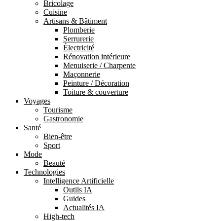
Bricolage
Cuisine
Artisans & Bâtiment
Plomberie
Serrurerie
Électricité
Rénovation intérieure
Menuiserie / Charpente
Maçonnerie
Peinture / Décoration
Toiture & couverture
Voyages
Tourisme
Gastronomie
Santé
Bien-être
Sport
Mode
Beauté
Technologies
Intelligence Artificielle
Outils IA
Guides
Actualités IA
High-tech