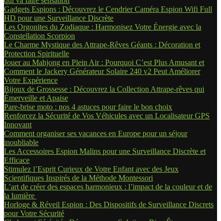
qui va faire sensation
Gadgets Espions : Découvrez le Cendrier Caméra Espion Wifi Full
HD pour une Surveillance Discrète
Les Orgonites du Zodiaque : Harmonisez Votre Énergie avec la
Constellation Scorpion
Le Charme Mystique des Attrape-Rêves Géants : Décoration et
Protection Spirituelle
Jouer au Mahjong en Plein Air : Pourquoi C’est Plus Amusant et
Comment le Jackery Générateur Solaire 240 v2 Peut Améliorer
Votre Expérience
Bijoux de Grossesse : Découvrez la Collection Attrape-rêves qui
Émerveille et Apaise
Pare-brise moto : nos 4 astuces pour faire le bon choix
Renforcez la Sécurité de Vos Véhicules avec un Localisateur GPS
Innovant
Comment organiser ses vacances en Europe pour un séjour
inoubliable
Les Accessoires Espion Malins pour une Surveillance Discrète et
Efficace
Stimulez l’Esprit Curieux de Votre Enfant avec des Jeux
Scientifiques Inspirés de la Méthode Montessori
L’art de créer des espaces harmonieux : l’impact de la couleur et de
la lumière
Horloge & Réveil Espion : Des Dispositifs de Surveillance Discrets
pour Votre Sécurité