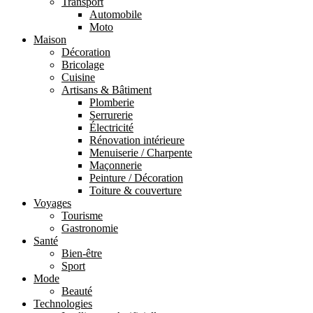
Transport
Automobile
Moto
Maison
Décoration
Bricolage
Cuisine
Artisans & Bâtiment
Plomberie
Serrurerie
Électricité
Rénovation intérieure
Menuiserie / Charpente
Maçonnerie
Peinture / Décoration
Toiture & couverture
Voyages
Tourisme
Gastronomie
Santé
Bien-être
Sport
Mode
Beauté
Technologies