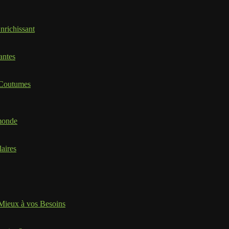
nrichissant
antes
t Coutumes
 monde
laires
 Mieux à vos Besoins