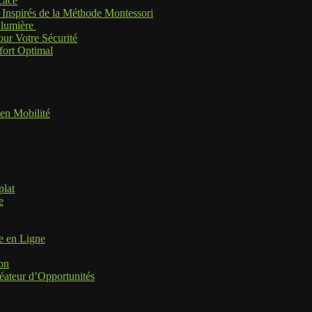
cace
s Inspirés de la Méthode Montessori
a lumière
our Votre Sécurité
fort Optimal
 en Mobilité
plat
e
e en Ligne
on
réateur d’Opportunités