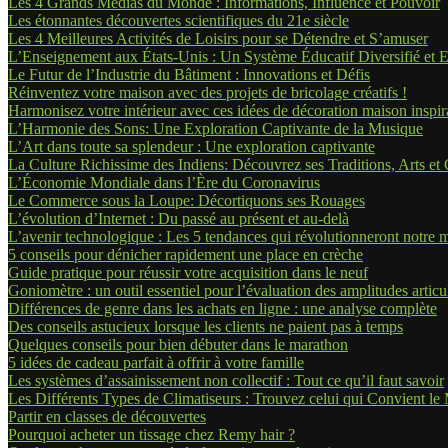
Les 4 Grands Médias du Monde : Informations, Influence et Pouvoir
Les étonnantes découvertes scientifiques du 21e siècle
Les 4 Meilleures Activités de Loisirs pour se Détendre et S’amuser
L’Enseignement aux États-Unis : Un Système Éducatif Diversifié et E
Le Futur de l’Industrie du Bâtiment : Innovations et Défis
Réinventez votre maison avec des projets de bricolage créatifs !
Harmonisez votre intérieur avec ces idées de décoration maison inspir
L’Harmonie des Sons: Une Exploration Captivante de la Musique
L’Art dans toute sa splendeur : Une exploration captivante
La Culture Richissime des Indiens: Découvrez ses Traditions, Arts e
L’Économie Mondiale dans l’Ère du Coronavirus
Le Commerce sous la Loupe: Décortiquons ses Rouages
L’évolution d’Internet : Du passé au présent et au-delà
L’avenir technologique : Les 5 tendances qui révolutionneront notre
5 conseils pour dénicher rapidement une place en crèche
Guide pratique pour réussir votre acquisition dans le neuf
Goniomètre : un outil essentiel pour l’évaluation des amplitudes articu
Différences de genre dans les achats en ligne : une analyse complète
Des conseils astucieux lorsque les clients ne paient pas à temps
Quelques conseils pour bien débuter dans le marathon
5 idées de cadeau parfait à offrir à votre famille
Les systèmes d’assainissement non collectif : Tout ce qu’il faut savoir
Les Différents Types de Climatiseurs : Trouvez celui qui Convient le
Partir en classes de découvertes
Pourquoi acheter un tissage chez Remy hair ?