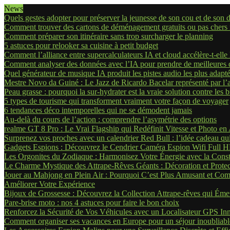
News
Quels gestes adopter pour préserver la jeunesse de son cou et de son d
Comment trouver des cartons de déménagement gratuits ou pas chers 
Comment préparer son itinéraire sans trop surcharger le planning
5 astuces pour relooker sa cuisine à petit budget
Comment l’alliance entre supercalculateurs IA et cloud accélère-t-elle
Comment analyser des données avec l’IA pour prendre de meilleures d
Quel générateur de musique IA produit les pistes audio les plus adapt
Mestre Novo da Guiné : Le Jazz de Ricardo Bacelar représenté par l
Peau grasse : pourquoi la sur-hydrater est la vraie solution contre les b
5 types de tourisme qui transforment vraiment votre façon de voyager
6 tendances déco intemporelles qui ne se démodent jamais
Au-delà du cours de l’action : comprendre l’asymétrie des options
realme GT 8 Pro : Le Vrai Flagship qui Redéfinit Vitesse et Photo en
Surprenez vos proches avec un calendrier Red Bull : l’idée cadeau qui
Gadgets Espions : Découvrez le Cendrier Caméra Espion Wifi Full H
Les Orgonites du Zodiaque : Harmonisez Votre Énergie avec la Const
Le Charme Mystique des Attrape-Rêves Géants : Décoration et Protect
Jouer au Mahjong en Plein Air : Pourquoi C’est Plus Amusant et Com
Améliorer Votre Expérience
Bijoux de Grossesse : Découvrez la Collection Attrape-rêves qui Émer
Pare-brise moto : nos 4 astuces pour faire le bon choix
Renforcez la Sécurité de Vos Véhicules avec un Localisateur GPS In
Comment organiser ses vacances en Europe pour un séjour inoubliabl