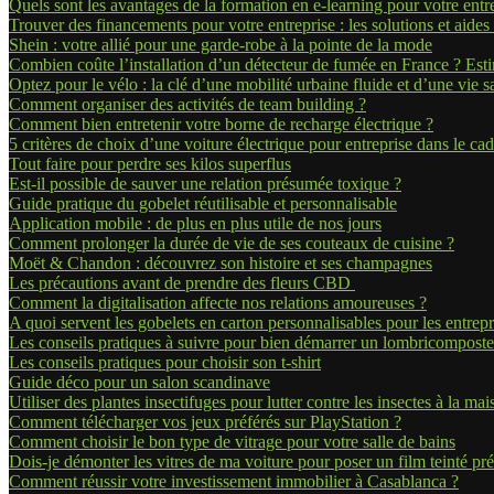
Quels sont les avantages de la formation en e-learning pour votre entr
Trouver des financements pour votre entreprise : les solutions et aides
Shein : votre allié pour une garde-robe à la pointe de la mode
Combien coûte l’installation d’un détecteur de fumée en France ? Esti
Optez pour le vélo : la clé d’une mobilité urbaine fluide et d’une vie s
Comment organiser des activités de team building ?
Comment bien entretenir votre borne de recharge électrique ?
5 critères de choix d’une voiture électrique pour entreprise dans le c
Tout faire pour perdre ses kilos superflus
Est-il possible de sauver une relation présumée toxique ?
Guide pratique du gobelet réutilisable et personnalisable
Application mobile : de plus en plus utile de nos jours
Comment prolonger la durée de vie de ses couteaux de cuisine ?
Moët & Chandon : découvrez son histoire et ses champagnes
Les précautions avant de prendre des fleurs CBD
Comment la digitalisation affecte nos relations amoureuses ?
A quoi servent les gobelets en carton personnalisables pour les entrepri
Les conseils pratiques à suivre pour bien démarrer un lombricompost
Les conseils pratiques pour choisir son t-shirt
Guide déco pour un salon scandinave
Utiliser des plantes insectifuges pour lutter contre les insectes à la ma
Comment télécharger vos jeux préférés sur PlayStation ?
Comment choisir le bon type de vitrage pour votre salle de bains
Dois-je démonter les vitres de ma voiture pour poser un film teinté p
Comment réussir votre investissement immobilier à Casablanca ?