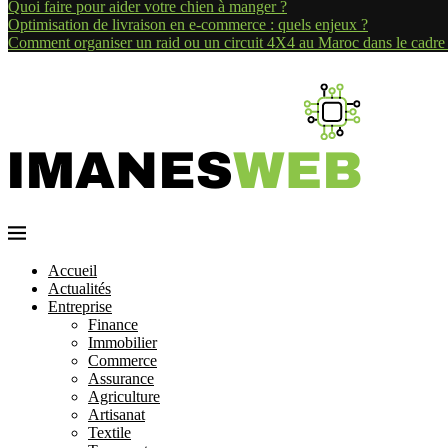
Quoi faire pour aider votre chien à manger ?
Optimisation de livraison en e-commerce : quels enjeux ?
Comment organiser un raid ou un circuit 4X4 au Maroc dans le cadre
Accueil
Actualités
Entreprise
Finance
Immobilier
Commerce
Assurance
Agriculture
Artisanat
Textile