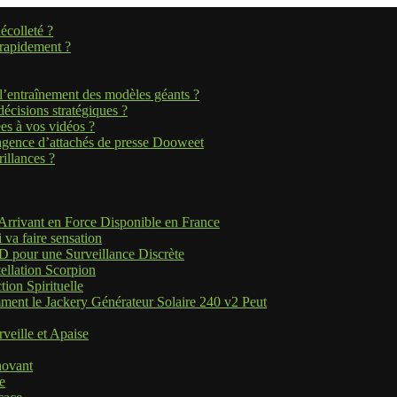
écolleté ?
rapidement ?
 l’entraînement des modèles géants ?
écisions stratégiques ?
ées à vos vidéos ?
’agence d’attachés de presse Dooweet
rillances ?
 Arrivant en Force Disponible en France
 va faire sensation
D pour une Surveillance Discrète
ellation Scorpion
ion Spirituelle
ment le Jackery Générateur Solaire 240 v2 Peut
veille et Apaise
novant
e