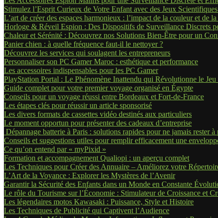
Les Accessoires Espion Malins pour une Surveillance Discrète et Effi
Stimulez l’Esprit Curieux de Votre Enfant avec des Jeux Scientifique
L’art de créer des espaces harmonieux : l’impact de la couleur et de l
Horloge & Réveil Espion : Des Dispositifs de Surveillance Discrets p
Chaleur et Sérénité : Découvrez nos Solutions Bien-Être pour un Con
Panier chien : à quelle fréquence faut-il le nettoyer ?
Découvrez les services qui soulagent les entrepreneurs
Personnaliser son PC Gamer Maroc : esthétique et performance
Les accessoires indispensables pour les PC Gamer
PlayStation Portal : Le Phénomène Inattendu qui Révolutionne le Jeu
Guide complet pour votre premier voyage organisé en Égypte
Conseils pour un voyage réussi entre Bordeaux et Fort-de-France
Les étapes clés pour réussir un article sponsorisé
Les divers formats de cassettes vidéo destinés aux particuliers
Le moment opportun pour présenter des cadeaux d’entreprise
Dépannage batterie à Paris : solutions rapides pour ne jamais rester à 
Conseils et suggestions utiles pour remplir efficacement une envelopp
Ce qu’on entend par « myPixid »
Formation et accompagnement Qualiopi : un aperçu complet
Les Techniques pour Créer des Annuaire – Améliorez votre Répertoir
L’Art de la Voyance : Explorer les Mystères de l’Avenir
Garantir la Sécurité des Enfants dans un Monde en Constante Évoluti
Le rôle du Tourisme sur l’Économie : Stimulateur de Croissance et C
Les légendaires motos Kawasaki : Puissance, Style et Histoire
Les Techniques de Publicité qui Captivent l’Audience