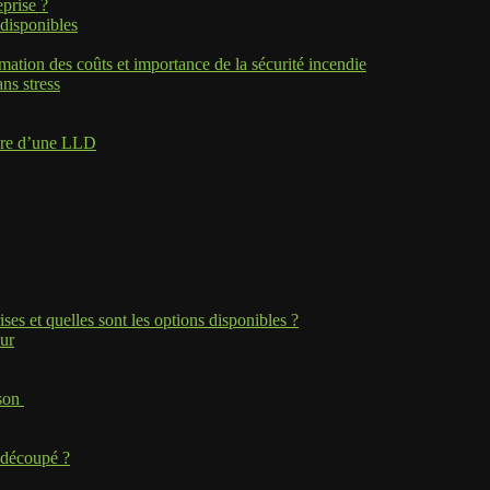
eprise ?
 disponibles
mation des coûts et importance de la sécurité incendie
ans stress
adre d’une LLD
ses et quelles sont les options disponibles ?
eur
ison
rédécoupé ?