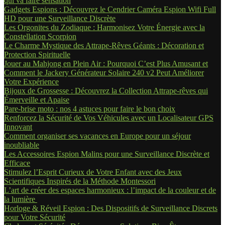
qui va faire sensation
Gadgets Espions : Découvrez le Cendrier Caméra Espion Wifi Full
HD pour une Surveillance Discrète
Les Orgonites du Zodiaque : Harmonisez Votre Énergie avec la
Constellation Scorpion
Le Charme Mystique des Attrape-Rêves Géants : Décoration et
Protection Spirituelle
Jouer au Mahjong en Plein Air : Pourquoi C’est Plus Amusant et
Comment le Jackery Générateur Solaire 240 v2 Peut Améliorer
Votre Expérience
Bijoux de Grossesse : Découvrez la Collection Attrape-rêves qui
Émerveille et Apaise
Pare-brise moto : nos 4 astuces pour faire le bon choix
Renforcez la Sécurité de Vos Véhicules avec un Localisateur GPS
Innovant
Comment organiser ses vacances en Europe pour un séjour
inoubliable
Les Accessoires Espion Malins pour une Surveillance Discrète et
Efficace
Stimulez l’Esprit Curieux de Votre Enfant avec des Jeux
Scientifiques Inspirés de la Méthode Montessori
L’art de créer des espaces harmonieux : l’impact de la couleur et de
la lumière
Horloge & Réveil Espion : Des Dispositifs de Surveillance Discrets
pour Votre Sécurité