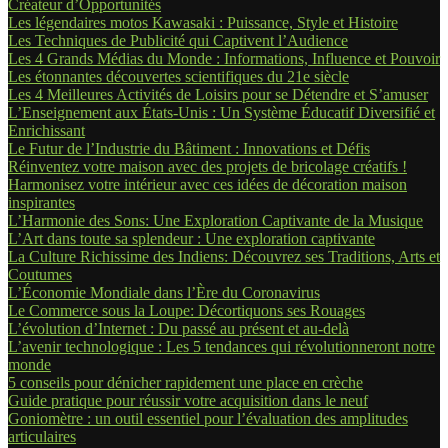
Créateur d’Opportunités
Les légendaires motos Kawasaki : Puissance, Style et Histoire
Les Techniques de Publicité qui Captivent l’Audience
Les 4 Grands Médias du Monde : Informations, Influence et Pouvoir
Les étonnantes découvertes scientifiques du 21e siècle
Les 4 Meilleures Activités de Loisirs pour se Détendre et S’amuser
L’Enseignement aux États-Unis : Un Système Éducatif Diversifié et
Enrichissant
Le Futur de l’Industrie du Bâtiment : Innovations et Défis
Réinventez votre maison avec des projets de bricolage créatifs !
Harmonisez votre intérieur avec ces idées de décoration maison
inspirantes
L’Harmonie des Sons: Une Exploration Captivante de la Musique
L’Art dans toute sa splendeur : Une exploration captivante
La Culture Richissime des Indiens: Découvrez ses Traditions, Arts et
Coutumes
L’Économie Mondiale dans l’Ère du Coronavirus
Le Commerce sous la Loupe: Décortiquons ses Rouages
L’évolution d’Internet : Du passé au présent et au-delà
L’avenir technologique : Les 5 tendances qui révolutionneront notre
monde
5 conseils pour dénicher rapidement une place en crèche
Guide pratique pour réussir votre acquisition dans le neuf
Goniomètre : un outil essentiel pour l’évaluation des amplitudes
articulaires