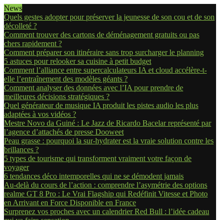
News
Quels gestes adopter pour préserver la jeunesse de son cou et de son
décolleté ?
Comment trouver des cartons de déménagement gratuits ou pas
chers rapidement ?
Comment préparer son itinéraire sans trop surcharger le planning
5 astuces pour relooker sa cuisine à petit budget
Comment l’alliance entre supercalculateurs IA et cloud accélère-t-
elle l’entraînement des modèles géants ?
Comment analyser des données avec l’IA pour prendre de
meilleures décisions stratégiques ?
Quel générateur de musique IA produit les pistes audio les plus
adaptées à vos vidéos ?
Mestre Novo da Guiné : Le Jazz de Ricardo Bacelar représenté par
l’agence d’attachés de presse Dooweet
Peau grasse : pourquoi la sur-hydrater est la vraie solution contre les
brillances ?
5 types de tourisme qui transforment vraiment votre façon de
voyager
6 tendances déco intemporelles qui ne se démodent jamais
Au-delà du cours de l’action : comprendre l’asymétrie des options
realme GT 8 Pro : Le Vrai Flagship qui Redéfinit Vitesse et Photo
en Arrivant en Force Disponible en France
Surprenez vos proches avec un calendrier Red Bull : l’idée cadeau