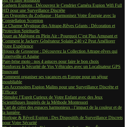
qui va faire sensation
Gadgets Espions : Découvrez le Cendrier Caméra Espion Wifi Full
HD pour une Surveillance Discrète
Les Orgonites du Zodiaque : Harmonisez Votre Énergie avec la
Constellation Scorpion
Le Charme Mystique des Attrape-Rêves Géants : Décoration et
Protection Spirituelle
Jouer au Mahjong en Plein Air : Pourquoi C’est Plus Amusant et
Comment le Jackery Générateur Solaire 240 v2 Peut Améliorer
Votre Expérience
Bijoux de Grossesse : Découvrez la Collection Attrape-rêves qui
Émerveille et Apaise
Pare-brise moto : nos 4 astuces pour faire le bon choix
Renforcez la Sécurité de Vos Véhicules avec un Localisateur GPS
Innovant
Comment organiser ses vacances en Europe pour un séjour
inoubliable
Les Accessoires Espion Malins pour une Surveillance Discrète et
Efficace
Stimulez l’Esprit Curieux de Votre Enfant avec des Jeux
Scientifiques Inspirés de la Méthode Montessori
L’art de créer des espaces harmonieux : l’impact de la couleur et de
la lumière
Horloge & Réveil Espion : Des Dispositifs de Surveillance Discrets
pour Votre Sécurité