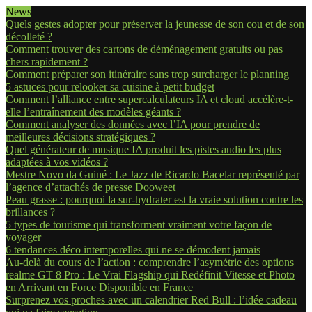
News
Quels gestes adopter pour préserver la jeunesse de son cou et de son
décolleté ?
Comment trouver des cartons de déménagement gratuits ou pas
chers rapidement ?
Comment préparer son itinéraire sans trop surcharger le planning
5 astuces pour relooker sa cuisine à petit budget
Comment l’alliance entre supercalculateurs IA et cloud accélère-t-
elle l’entraînement des modèles géants ?
Comment analyser des données avec l’IA pour prendre de
meilleures décisions stratégiques ?
Quel générateur de musique IA produit les pistes audio les plus
adaptées à vos vidéos ?
Mestre Novo da Guiné : Le Jazz de Ricardo Bacelar représenté par
l’agence d’attachés de presse Dooweet
Peau grasse : pourquoi la sur-hydrater est la vraie solution contre les
brillances ?
5 types de tourisme qui transforment vraiment votre façon de
voyager
6 tendances déco intemporelles qui ne se démodent jamais
Au-delà du cours de l’action : comprendre l’asymétrie des options
realme GT 8 Pro : Le Vrai Flagship qui Redéfinit Vitesse et Photo
en Arrivant en Force Disponible en France
Surprenez vos proches avec un calendrier Red Bull : l’idée cadeau