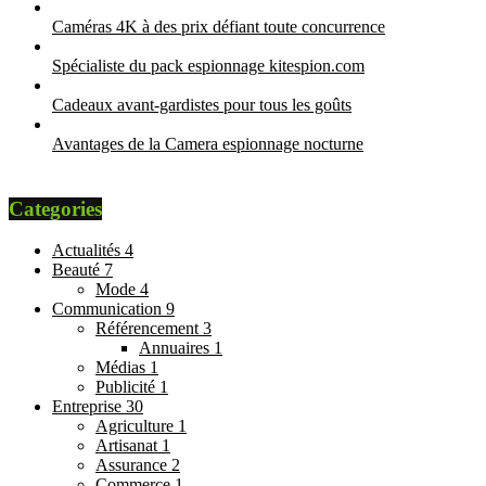
Caméras 4K à des prix défiant toute concurrence
Spécialiste du pack espionnage kitespion.com
Cadeaux avant-gardistes pour tous les goûts
Avantages de la Camera espionnage nocturne
Categories
Actualités
4
Beauté
7
Mode
4
Communication
9
Référencement
3
Annuaires
1
Médias
1
Publicité
1
Entreprise
30
Agriculture
1
Artisanat
1
Assurance
2
Commerce
1