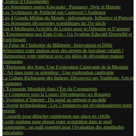
Créateur d’Opportunités
Les légendaires motos Kawasaki : Puissance, Style et Histoire
Les Techniques de Publicité qui Captivent l’Audience
Les 4 Grands Médias du Monde : Informations, Influence et Pouvoir
Les étonnantes découvertes scientifiques du 21e siècle
Les 4 Meilleures Activités de Loisirs pour se Détendre et S’amuser
L’Enseignement aux États-Unis : Un Système Éducatif Diversifié et
Enrichissant
Le Futur de l’Industrie du Bâtiment : Innovations et Défis
Réinventez votre maison avec des projets de bricolage créatifs !
Harmonisez votre intérieur avec ces idées de décoration maison
inspirantes
L’Harmonie des Sons: Une Exploration Captivante de la Musique
L’Art dans toute sa splendeur : Une exploration captivante
La Culture Richissime des Indiens: Découvrez ses Traditions, Arts et
Coutumes
L’Économie Mondiale dans l’Ère du Coronavirus
Le Commerce sous la Loupe: Décortiquons ses Rouages
L’évolution d’Internet : Du passé au présent et au-delà
L’avenir technologique : Les 5 tendances qui révolutionneront notre
monde
5 conseils pour dénicher rapidement une place en crèche
Guide pratique pour réussir votre acquisition dans le neuf
Goniomètre : un outil essentiel pour l’évaluation des amplitudes
articulaires