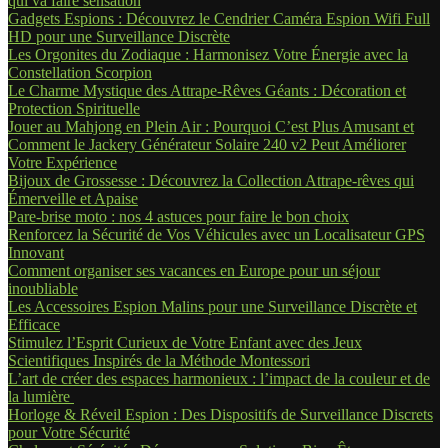
qui va faire sensation
Gadgets Espions : Découvrez le Cendrier Caméra Espion Wifi Full
HD pour une Surveillance Discrète
Les Orgonites du Zodiaque : Harmonisez Votre Énergie avec la
Constellation Scorpion
Le Charme Mystique des Attrape-Rêves Géants : Décoration et
Protection Spirituelle
Jouer au Mahjong en Plein Air : Pourquoi C’est Plus Amusant et
Comment le Jackery Générateur Solaire 240 v2 Peut Améliorer
Votre Expérience
Bijoux de Grossesse : Découvrez la Collection Attrape-rêves qui
Émerveille et Apaise
Pare-brise moto : nos 4 astuces pour faire le bon choix
Renforcez la Sécurité de Vos Véhicules avec un Localisateur GPS
Innovant
Comment organiser ses vacances en Europe pour un séjour
inoubliable
Les Accessoires Espion Malins pour une Surveillance Discrète et
Efficace
Stimulez l’Esprit Curieux de Votre Enfant avec des Jeux
Scientifiques Inspirés de la Méthode Montessori
L’art de créer des espaces harmonieux : l’impact de la couleur et de
la lumière
Horloge & Réveil Espion : Des Dispositifs de Surveillance Discrets
pour Votre Sécurité