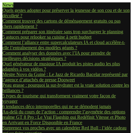
News
Quels gestes adopter pour préserver la jeunesse de son cou et de son
décolleté ?
Comment trouver des cartons de déménagement gratuits ou pas
chers rapidement ?
Comment préparer son itinéraire sans trop surcharger le planning
5 astuces pour relooker sa cuisine à petit budget
Comment l’alliance entre supercalculateurs IA et cloud accélère-t-
elle l’entraînement des modèles géants ?
Comment analyser des données avec l’IA pour prendre de
meilleures décisions stratégiques ?
Quel générateur de musique IA produit les pistes audio les plus
adaptées à vos vidéos ?
Mestre Novo da Guiné : Le Jazz de Ricardo Bacelar représenté par
l’agence d’attachés de presse Dooweet
Peau grasse : pourquoi la sur-hydrater est la vraie solution contre les
brillances ?
5 types de tourisme qui transforment vraiment votre façon de
voyager
6 tendances déco intemporelles qui ne se démodent jamais
Au-delà du cours de l’action : comprendre l’asymétrie des options
realme GT 8 Pro : Le Vrai Flagship qui Redéfinit Vitesse et Photo
en Arrivant en Force Disponible en France
Surprenez vos proches avec un calendrier Red Bull : l’idée cadeau