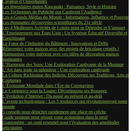
Créateur d’Opportunités
Les légendaires motos Kawasaki : Puissance, Style et Histoire
Les Techniques de Publicité qui Captivent l’Audience
Les 4 Grands Médias du Monde : Informations, Influence et Pouvoir
Les étonnantes découvertes scientifiques du 21e siècle
Les 4 Meilleures Activités de Loisirs pour se Détendre et S’amuser
L’Enseignement aux États-Unis : Un Système Éducatif Diversifié et
Enrichissant
Le Futur de l’Industrie du Bâtiment : Innovations et Défis
Réinventez votre maison avec des projets de bricolage créatifs !
Harmonisez votre intérieur avec ces idées de décoration maison
inspirantes
L’Harmonie des Sons: Une Exploration Captivante de la Musique
L’Art dans toute sa splendeur : Une exploration captivante
La Culture Richissime des Indiens: Découvrez ses Traditions, Arts et
Coutumes
L’Économie Mondiale dans l’Ère du Coronavirus
Le Commerce sous la Loupe: Décortiquons ses Rouages
L’évolution d’Internet : Du passé au présent et au-delà
L’avenir technologique : Les 5 tendances qui révolutionneront notre
monde
5 conseils pour dénicher rapidement une place en crèche
Guide pratique pour réussir votre acquisition dans le neuf
Goniomètre : un outil essentiel pour l’évaluation des amplitudes
articulaires