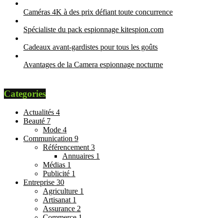
Caméras 4K à des prix défiant toute concurrence
Spécialiste du pack espionnage kitespion.com
Cadeaux avant-gardistes pour tous les goûts
Avantages de la Camera espionnage nocturne
Categories
Actualités
4
Beauté
7
Mode
4
Communication
9
Référencement
3
Annuaires
1
Médias
1
Publicité
1
Entreprise
30
Agriculture
1
Artisanat
1
Assurance
2
Commerce
1