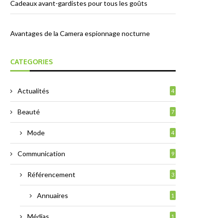
Cadeaux avant-gardistes pour tous les goûts
Avantages de la Camera espionnage nocturne
CATEGORIES
Actualités
4
Beauté
7
Mode
4
Communication
9
Référencement
3
Annuaires
1
Médias
1