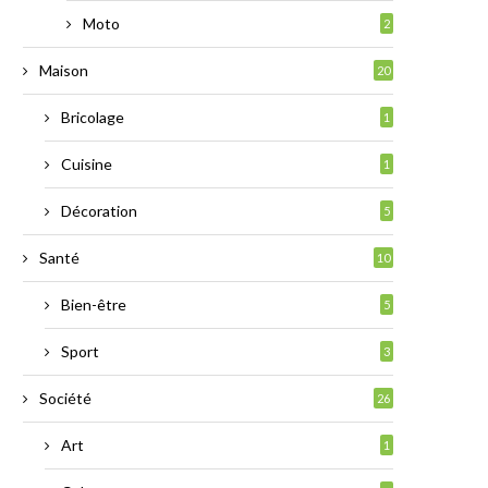
Moto
2
Maison
20
Bricolage
1
Cuisine
1
Décoration
5
Santé
10
Bien-être
5
Sport
3
Société
26
Art
1