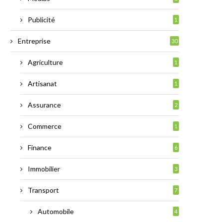
Publicité
1
Entreprise
30
Agriculture
1
Artisanat
1
Assurance
2
Commerce
1
Finance
6
Immobilier
3
Transport
7
Automobile
4