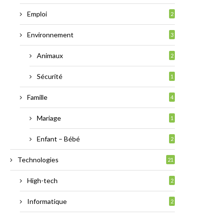
Emploi
2
Environnement
3
Animaux
2
Sécurité
1
Famille
4
Mariage
1
Enfant – Bébé
2
Technologies
21
High-tech
2
Informatique
2