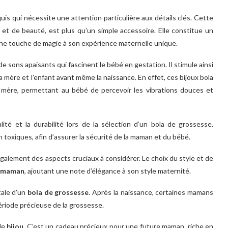
is qui nécessite une attention particulière aux détails clés. Cette
 et de beauté, est plus qu’un simple accessoire. Elle constitue un
une touche de magie à son expérience maternelle unique.
sons apaisants qui fascinent le bébé en gestation. Il stimule ainsi
a mère et l’enfant avant même la naissance. En effet, ces bijoux bola
mère, permettant au bébé de percevoir les vibrations douces et
ité et la durabilité lors de la sélection d’un bola de grossesse.
n toxiques, afin d’assurer la sécurité de la maman et du bébé.
galement des aspects cruciaux à considérer. Le choix du style et de
e maman
, ajoutant une note d’élégance à son style maternité.
tale d’un
bola de grossesse
. Après la naissance, certaines mamans
période précieuse de la grossesse.
ple
bijou
. C’est un cadeau précieux pour une future maman, riche en