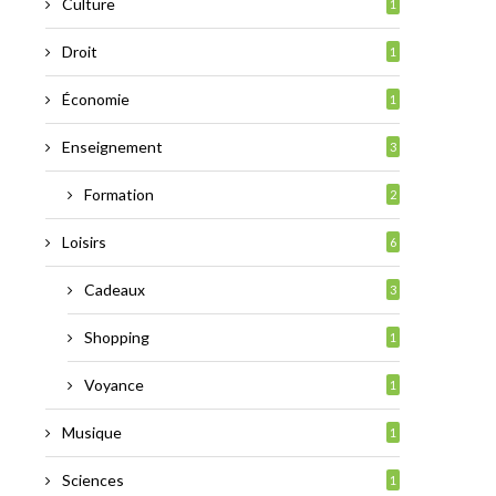
Culture
1
Droit
1
Économie
1
Enseignement
3
Formation
2
Loisirs
6
Cadeaux
3
Shopping
1
Voyance
1
Musique
1
Sciences
1