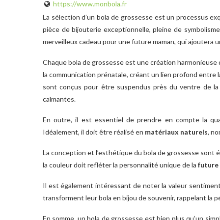
https://www.monbola.fr
La sélection d’un bola de grossesse est un processus exqu
pièce de bijouterie exceptionnelle, pleine de symbolisme
merveilleux cadeau pour une future maman, qui ajoutera 
Chaque bola de grossesse est une création harmonieuse de 
la communication prénatale, créant un lien profond entre l
sont conçus pour être suspendus près du ventre de la 
calmantes.
En outre, il est essentiel de prendre en compte la qual
Idéalement, il doit être réalisé en
matériaux naturels
, no
La conception et l’esthétique du bola de grossesse sont é
la couleur doit refléter la personnalité unique de la
futur
Il est également intéressant de noter la valeur sentimen
transforment leur bola en bijou de souvenir, rappelant la 
En somme, un bola de grossesse est bien plus qu’un sim