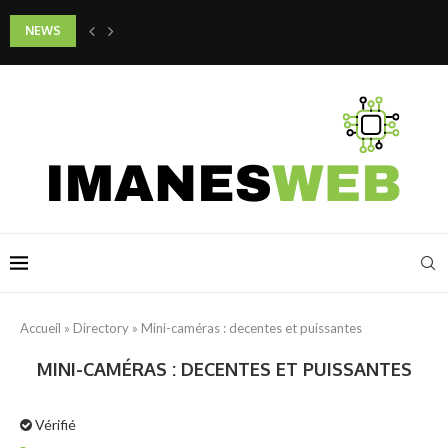
NEWS
Faut-il donner de l’argent de poche à son enfant et à quel âge ?
Accueil
»
Directory
»
Mini-caméras : decentes et puissantes
MINI-CAMÉRAS : DECENTES ET PUISSANTES
Vérifié