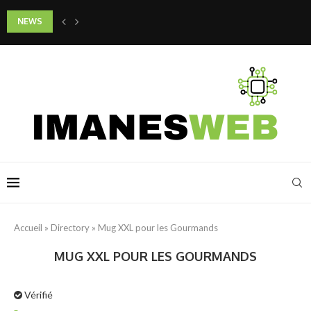
NEWS
Quels gestes adopter pour préserver la jeunesse de son cou et de son d
Accueil
»
Directory
»
Mug XXL pour les Gourmands
MUG XXL POUR LES GOURMANDS
Vérifié